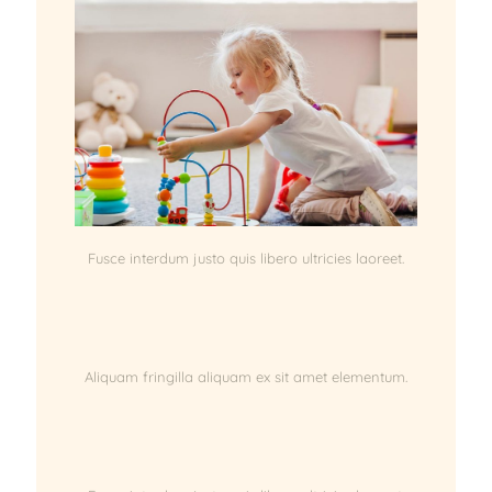
Fusce interdum justo quis libero ultricies laoreet.
Aliquam fringilla aliquam ex sit amet elementum.